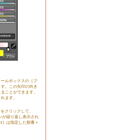
ツールボックスの［ブ
ます。この矢印の向き
えることができます。
されます。
］をクリックして、
ションが繰り返し表示され
ect］は指定した順番＋