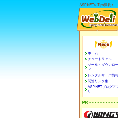
ASP.NETのTips満載！
ホーム
チュートリアル
ツール・ダウンロ
ド
レンタルサーバ情
関連リンク集
ASP.NETブログア
リ