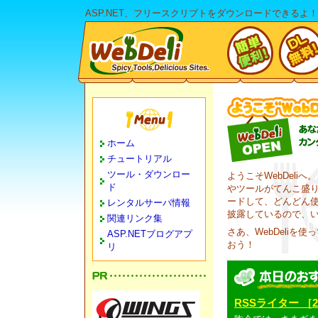
ASP.NET、フリースクリプトをダウンロードできるよ！
ホーム
チュートリアル
ツール・ダウンロー
ようこそWebDeli
ド
やツールがてんこ盛
ードして、どんどん
レンタルサーバ情報
披露しているので、
関連リンク集
さあ、WebDeliを
ASP.NETブログアプ
おう！
リ
RSSライター ［